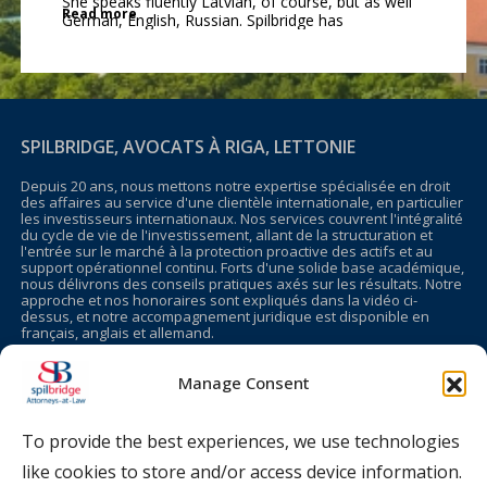
She speaks fluently Latvian, of course, but as well
Read more
German, English, Russian. Spilbridge has
outstanding experience in special legal realms
regarding the Ventspils region in Kurzeme
(Courland), too. Expats, planing activities and
investment in Latvia, should not spare the fair
costs of legal counsel in order to avoid ever higher
risks and losses. Spilbridge is particularly embedded
SPILBRIDGE, AVOCATS À RIGA, LETTONIE
in the British-Latvian and German-Latvian business
community.
Depuis 20 ans, nous mettons notre expertise spécialisée en droit
des affaires au service d'une clientèle internationale, en particulier
les investisseurs internationaux. Nos services couvrent l'intégralité
du cycle de vie de l'investissement, allant de la structuration et
l'entrée sur le marché à la protection proactive des actifs et au
support opérationnel continu. Forts d'une solide base académique,
nous délivrons des conseils pratiques axés sur les résultats. Notre
approche et nos honoraires sont expliqués dans la vidéo ci-
dessus, et notre accompagnement juridique est disponible en
français, anglais et allemand.
Manage Consent
SOCIÉTÉ
ZAB Spilbridge SIA
To provide the best experiences, we use technologies
Teatra iela 7-5, Riga, LV-1050, Latvia
https://www.youtube.com/@Spilbridge
like cookies to store and/or access device information.
https://www.linkedin.com/company/spilbridge