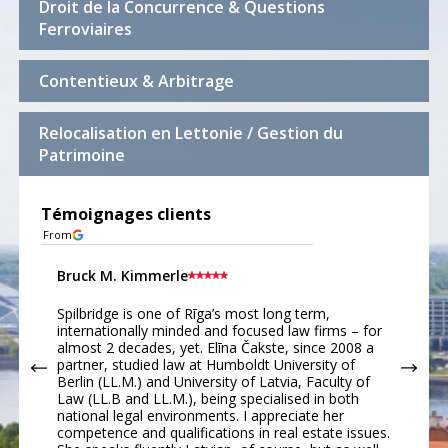
Droit de la Concurrence & Questions
Ferroviaires
Contentieux & Arbitrage
Relocalisation en Lettonie / Gestion du
Patrimoine
Témoignages clients
From
Bruck M. Kimmerle
Rob
ly
Spilbridge is one of Rīga’s most long term,
Our
on
internationally minded and focused law firms – for
hou
t
almost 2 decades, yet. Elīna Čakste, since 2008 a
(ww
partner, studied law at Humboldt University of
hav
ith
Berlin (LL.M.) and University of Latvia, Faculty of
we 
Law (LL.B and LL.M.), being specialised in both
this
national legal environments. I appreciate her
.
competence and qualifications in real estate issues.