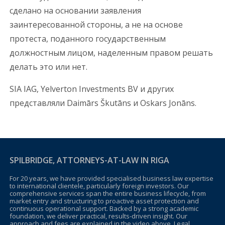
сделано на основании заявления
заинтересованной стороны, а не на основе
протеста, поданного государственным
должностным лицом, наделенным правом решать
делать это или нет.
SIA IAG, Yelverton Investments BV и других
представляли Daimārs Škutāns и Oskars Jonāns.
SPILBRIDGE, ATTORNEYS-AT-LAW IN RIGA
For 20 years, we have provided specialised business law expertise
to international clientele, particularly foreign investors. Our
comprehensive services span the entire business lifecycle, from
market entry and structuring to proactive asset protection and
continuous operational support. Backed by a strong academic
foundation, we deliver practical, results-driven insight. Our
approach and fees are explained in the video above. Legal