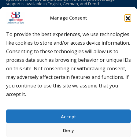
support is available in English, German, and French.
Manage Consent
COMPANY
Spilbridge, Attorneys-at-Law
To provide the best experiences, we use technologies
Teatra iela 7-5, Riga, LV-1050, Latvia
https://www.youtube.com/@Spilbridge
like cookies to store and/or access device information.
https://www.linkedin.com/company/spilbridge
Consenting to these technologies will allow us to
CONTACTS
process data such as browsing behavior or unique IDs
on this site. Not consenting or withdrawing consent,
+371 29 449 683
(
WhatsApp, LV, DE
)
may adversely affect certain features and functions. If
you continue to use this site we assume that you
+33 6 38 28 58 84
(
WhatsApp, FRA, ENG
)
accept it.
spilbridge@spilbridge.com
Accept
OUR PARTNERS
Deny
Attorneys we cooperate with in Estonia